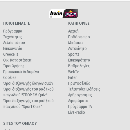
ΠΟΙΟΙ ΕΙΜΑΣΤΕ
ΚΑΤΗΓΟΡΙΕΣ
Πρόγραμμα
Αρχική
Συχνότητες
Ποδόσφαιρο
Δελτία τύπου
Μπάσκετ
Επικοινωνία
Αυτοκίνητο
Greece Is
Sports
Οικ. Καταστάσεις
Επικαιρότητα
Όροι Χρήσης
Βαθμολογίες
Προσωπικά Δεδομένα
WebTv
Cookies
Enter
Όροι διεξαγωγής διαγωνισμών
Πρωτοσέλιδα
Όροι διεξαγωγής του ραδ/κού
Τελευταίες Ειδήσεις
παιχνιδιού "ΣΠΟΡ FM Quiz"
Αρθρογραφίες
Όροι διεξαγωγής του ραδ/κού
Αφιερώματα
παιχνιδιού "Sport Quiz"
Πρόγραμμα TV
Live-radio
SITES ΤΟΥ ΟΜΙΛΟΥ