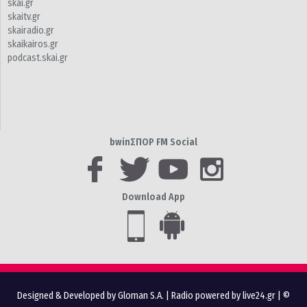
skai.gr
skaitv.gr
skairadio.gr
skaikairos.gr
podcast.skai.gr
bwinΣΠΟΡ FM Social
Download App
Designed & Developed by Gloman S.A.
|
Radio powered by live24.gr
| ©