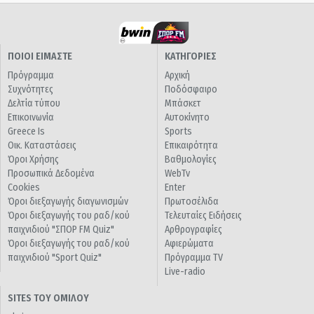
ΠΟΙΟΙ ΕΙΜΑΣΤΕ
ΚΑΤΗΓΟΡΙΕΣ
Πρόγραμμα
Αρχική
Συχνότητες
Ποδόσφαιρο
Δελτία τύπου
Μπάσκετ
Επικοινωνία
Αυτοκίνητο
Greece Is
Sports
Οικ. Καταστάσεις
Επικαιρότητα
Όροι Χρήσης
Βαθμολογίες
Προσωπικά Δεδομένα
WebTv
Cookies
Enter
Όροι διεξαγωγής διαγωνισμών
Πρωτοσέλιδα
Όροι διεξαγωγής του ραδ/κού
Τελευταίες Ειδήσεις
παιχνιδιού "ΣΠΟΡ FM Quiz"
Αρθρογραφίες
Όροι διεξαγωγής του ραδ/κού
Αφιερώματα
παιχνιδιού "Sport Quiz"
Πρόγραμμα TV
Live-radio
SITES ΤΟΥ ΟΜΙΛΟΥ