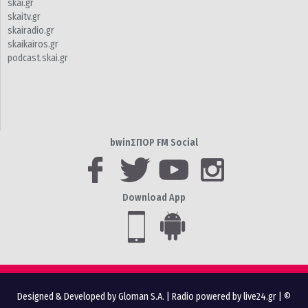
skai.gr
skaitv.gr
skairadio.gr
skaikairos.gr
podcast.skai.gr
bwinΣΠΟΡ FM Social
Download App
Designed & Developed by Gloman S.A.
|
Radio powered by live24.gr
| ©