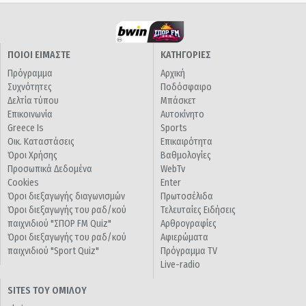
ΠΟΙΟΙ ΕΙΜΑΣΤΕ
ΚΑΤΗΓΟΡΙΕΣ
Πρόγραμμα
Αρχική
Συχνότητες
Ποδόσφαιρο
Δελτία τύπου
Μπάσκετ
Επικοινωνία
Αυτοκίνητο
Greece Is
Sports
Οικ. Καταστάσεις
Επικαιρότητα
Όροι Χρήσης
Βαθμολογίες
Προσωπικά Δεδομένα
WebTv
Cookies
Enter
Όροι διεξαγωγής διαγωνισμών
Πρωτοσέλιδα
Όροι διεξαγωγής του ραδ/κού
Τελευταίες Ειδήσεις
παιχνιδιού "ΣΠΟΡ FM Quiz"
Αρθρογραφίες
Όροι διεξαγωγής του ραδ/κού
Αφιερώματα
παιχνιδιού "Sport Quiz"
Πρόγραμμα TV
Live-radio
SITES ΤΟΥ ΟΜΙΛΟΥ