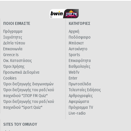
ΠΟΙΟΙ ΕΙΜΑΣΤΕ
ΚΑΤΗΓΟΡΙΕΣ
Πρόγραμμα
Αρχική
Συχνότητες
Ποδόσφαιρο
Δελτία τύπου
Μπάσκετ
Επικοινωνία
Αυτοκίνητο
Greece Is
Sports
Οικ. Καταστάσεις
Επικαιρότητα
Όροι Χρήσης
Βαθμολογίες
Προσωπικά Δεδομένα
WebTv
Cookies
Enter
Όροι διεξαγωγής διαγωνισμών
Πρωτοσέλιδα
Όροι διεξαγωγής του ραδ/κού
Τελευταίες Ειδήσεις
παιχνιδιού "ΣΠΟΡ FM Quiz"
Αρθρογραφίες
Όροι διεξαγωγής του ραδ/κού
Αφιερώματα
παιχνιδιού "Sport Quiz"
Πρόγραμμα TV
Live-radio
SITES ΤΟΥ ΟΜΙΛΟΥ