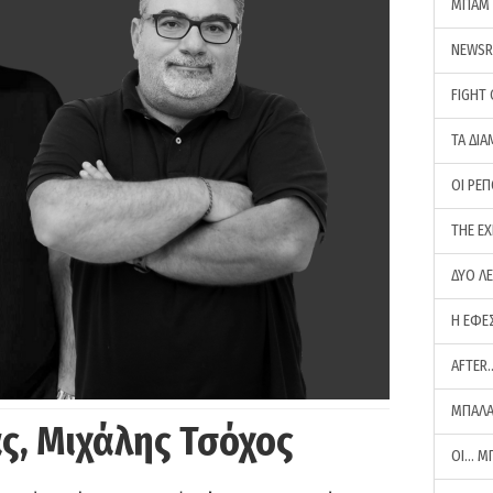
ΜΠΑΜ 
NEWS
FIGHT
ΤΑ ΔΙΑ
ΟΙ ΡΕ
THE E
ΔΥΟ Λ
Η ΕΦΕ
AFTER
ΜΠΑΛΑ
ς, Μιχάλης Τσόχος
ΟΙ… Μ