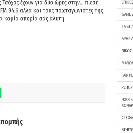
 Τσόχος έχουν για δύο ώρες στην… πίεση
ΕΠΙΘΕ
FM 94,6 αλλά και τους πρωταγωνιστές της
GAME 
ει καμία απορία σας άλυτη!
ΤA «Π
ΑΡΗΣ 
ΝΙΚΟΣ
ΜΑΝΩΛ
FAIR P
ΡΕΠΟΡ
ΗΧΟΓΡ
ΧΟΝΔ
ΣΤΕΦΑ
κπομπής
ATHEN