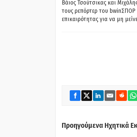
Βάιος Τσούτσικας και Μιχάλης
τους ρεπόρτερ του bwinΣΠΟΡ 
επικαιρότητας για να μη μείν
Προηγούμενα Ηχητικά Ε