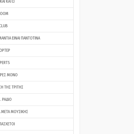
ΚΑΙ ΚΑΤΩ
ROOM
 CLUB
ΜΑΝΤΙΑ ΕΙΝΑΙ ΠΑΝΤΟΤΙΝΑ
ΠΟΡΤΕΡ
XPERTS
ΕΡΕΣ ΜΟΝΟ
ΣΗ ΤΗΣ ΤΡΙΤΗΣ
… ΡΑΔΙΟ
 ΜΕΤΑ ΜΟΥΣΙΚΗΣ
ΠΑΣΧΕΤΟΙ