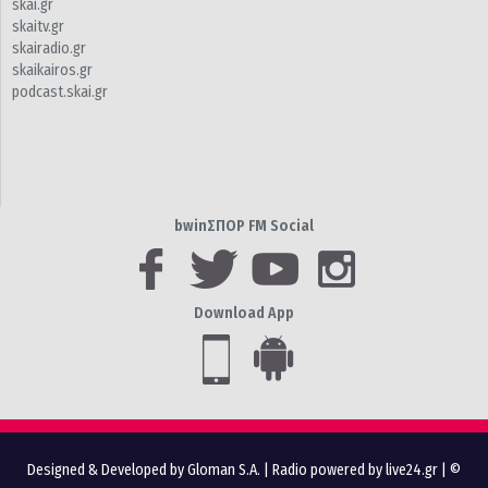
skai.gr
skaitv.gr
skairadio.gr
skaikairos.gr
podcast.skai.gr
bwinΣΠΟΡ FM Social
Download App
Designed & Developed by Gloman S.A.
|
Radio powered by live24.gr
| ©