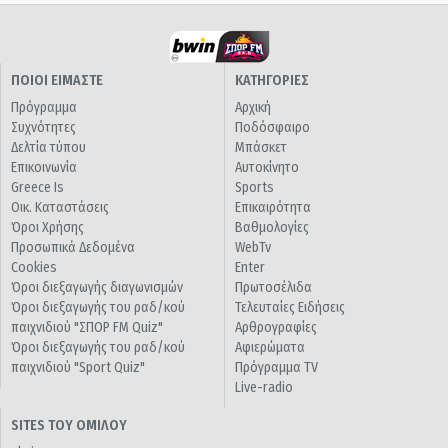
ΠΟΙΟΙ ΕΙΜΑΣΤΕ
ΚΑΤΗΓΟΡΙΕΣ
Πρόγραμμα
Αρχική
Συχνότητες
Ποδόσφαιρο
Δελτία τύπου
Μπάσκετ
Επικοινωνία
Αυτοκίνητο
Greece Is
Sports
Οικ. Καταστάσεις
Επικαιρότητα
Όροι Χρήσης
Βαθμολογίες
Προσωπικά Δεδομένα
WebTv
Cookies
Enter
Όροι διεξαγωγής διαγωνισμών
Πρωτοσέλιδα
Όροι διεξαγωγής του ραδ/κού
Τελευταίες Ειδήσεις
παιχνιδιού "ΣΠΟΡ FM Quiz"
Αρθρογραφίες
Όροι διεξαγωγής του ραδ/κού
Αφιερώματα
παιχνιδιού "Sport Quiz"
Πρόγραμμα TV
Live-radio
SITES ΤΟΥ ΟΜΙΛΟΥ