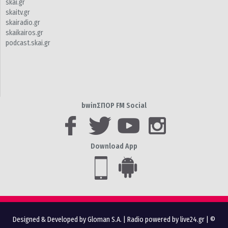
skai.gr
skaitv.gr
skairadio.gr
skaikairos.gr
podcast.skai.gr
bwinΣΠΟΡ FM Social
Download App
Designed & Developed by Gloman S.A.
|
Radio powered by live24.gr
| ©