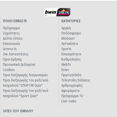
ΠΟΙΟΙ ΕΙΜΑΣΤΕ
ΚΑΤΗΓΟΡΙΕΣ
Πρόγραμμα
Αρχική
Συχνότητες
Ποδόσφαιρο
Δελτία τύπου
Μπάσκετ
Επικοινωνία
Αυτοκίνητο
Greece Is
Sports
Οικ. Καταστάσεις
Επικαιρότητα
Όροι Χρήσης
Βαθμολογίες
Προσωπικά Δεδομένα
WebTv
Cookies
Enter
Όροι διεξαγωγής διαγωνισμών
Πρωτοσέλιδα
Όροι διεξαγωγής του ραδ/κού
Τελευταίες Ειδήσεις
παιχνιδιού "ΣΠΟΡ FM Quiz"
Αρθρογραφίες
Όροι διεξαγωγής του ραδ/κού
Αφιερώματα
παιχνιδιού "Sport Quiz"
Πρόγραμμα TV
Live-radio
SITES ΤΟΥ ΟΜΙΛΟΥ