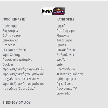
ΠΟΙΟΙ ΕΙΜΑΣΤΕ
ΚΑΤΗΓΟΡΙΕΣ
Πρόγραμμα
Αρχική
Συχνότητες
Ποδόσφαιρο
Δελτία τύπου
Μπάσκετ
Επικοινωνία
Αυτοκίνητο
Greece Is
Sports
Οικ. Καταστάσεις
Επικαιρότητα
Όροι Χρήσης
Βαθμολογίες
Προσωπικά Δεδομένα
WebTv
Cookies
Enter
Όροι διεξαγωγής διαγωνισμών
Πρωτοσέλιδα
Όροι διεξαγωγής του ραδ/κού
Τελευταίες Ειδήσεις
παιχνιδιού "ΣΠΟΡ FM Quiz"
Αρθρογραφίες
Όροι διεξαγωγής του ραδ/κού
Αφιερώματα
παιχνιδιού "Sport Quiz"
Πρόγραμμα TV
Live-radio
SITES ΤΟΥ ΟΜΙΛΟΥ