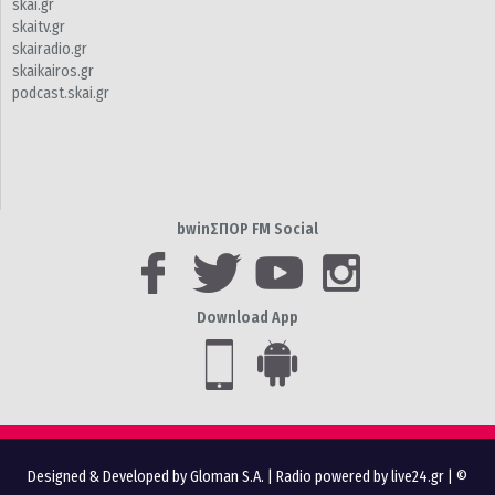
skai.gr
skaitv.gr
skairadio.gr
skaikairos.gr
podcast.skai.gr
bwinΣΠΟΡ FM Social
Download App
Designed & Developed by Gloman S.A.
|
Radio powered by live24.gr
| ©