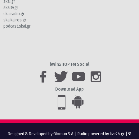
skai.gr
skaitv.gr
skairadio.gr
skaikairos.gr
podcast.skai.gr
bwinΣΠΟΡ FM Social
Download App
Designed & Developed by Gloman S.A.
|
Radio powered by live24.gr
| ©