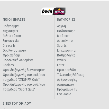
ΠΟΙΟΙ ΕΙΜΑΣΤΕ
ΚΑΤΗΓΟΡΙΕΣ
Πρόγραμμα
Αρχική
Συχνότητες
Ποδόσφαιρο
Δελτία τύπου
Μπάσκετ
Επικοινωνία
Αυτοκίνητο
Greece Is
Sports
Οικ. Καταστάσεις
Επικαιρότητα
Όροι Χρήσης
Βαθμολογίες
Προσωπικά Δεδομένα
WebTv
Cookies
Enter
Όροι διεξαγωγής διαγωνισμών
Πρωτοσέλιδα
Όροι διεξαγωγής του ραδ/κού
Τελευταίες Ειδήσεις
παιχνιδιού "ΣΠΟΡ FM Quiz"
Αρθρογραφίες
Όροι διεξαγωγής του ραδ/κού
Αφιερώματα
παιχνιδιού "Sport Quiz"
Πρόγραμμα TV
Live-radio
SITES ΤΟΥ ΟΜΙΛΟΥ