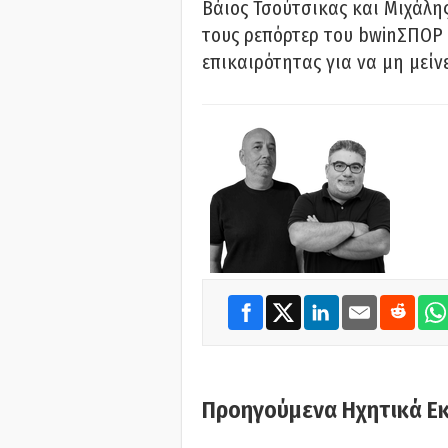
Βάιος Τσούτσικας και Μιχάλης
τους ρεπόρτερ του bwinΣΠΟΡ 
επικαιρότητας για να μη μείν
Προηγούμενα Ηχητικά Ε