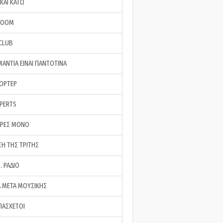
ΚΑΙ ΚΑΤΩ
ROOM
 CLUB
ΜΑΝΤΙΑ ΕΙΝΑΙ ΠΑΝΤΟΤΙΝΑ
ΠΟΡΤΕΡ
XPERTS
ΕΡΕΣ ΜΟΝΟ
ΣΗ ΤΗΣ ΤΡΙΤΗΣ
… ΡΑΔΙΟ
 ΜΕΤΑ ΜΟΥΣΙΚΗΣ
ΠΑΣΧΕΤΟΙ