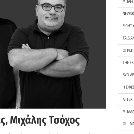
ΜΠΑΜ 
NEWS
FIGHT
ΤΑ ΔΙΑ
ΟΙ ΡΕ
THE E
ΔΥΟ Λ
Η ΕΦΕ
AFTER
ΜΠΑΛΑ
ς, Μιχάλης Τσόχος
ΟΙ… Μ