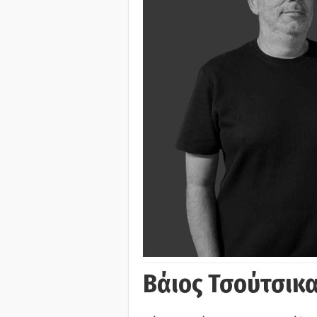
Βάιος Τσούτσικα