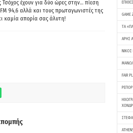
 Τσόχος έχουν για δύο ώρες στην… πίεση
ΕΠΙΘΕ
FM 94,6 αλλά και τους πρωταγωνιστές της
GAME 
ει καμία απορία σας άλυτη!
ΤA «Π
ΑΡΗΣ 
ΝΙΚΟΣ
ΜΑΝΩΛ
FAIR P
ΡΕΠΟΡ
ΗΧΟΓΡ
ΧΟΝΔ
ΣΤΕΦΑ
κπομπής
ATHEN