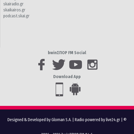
skairadio.gr
skaikairos.gr
podcast.skai.gr
bwinΣΠΟΡ FM Social
Download App
Designed & Developed by Gloman S.A.
|
Radio powered by live24.gr
| ©