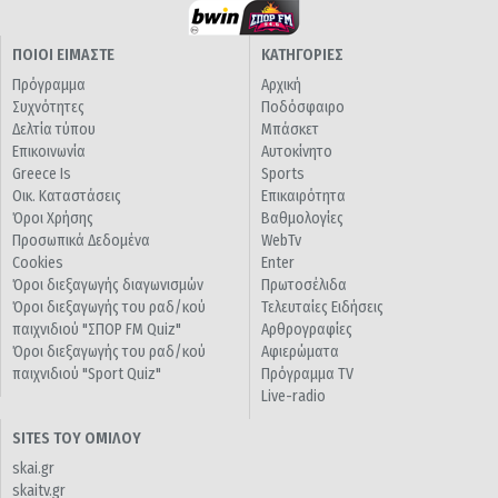
ΠΟΙΟΙ ΕΙΜΑΣΤΕ
ΚΑΤΗΓΟΡΙΕΣ
Πρόγραμμα
Αρχική
Συχνότητες
Ποδόσφαιρο
Δελτία τύπου
Μπάσκετ
Επικοινωνία
Αυτοκίνητο
Greece Is
Sports
Οικ. Καταστάσεις
Επικαιρότητα
Όροι Χρήσης
Βαθμολογίες
Προσωπικά Δεδομένα
WebTv
Cookies
Enter
Όροι διεξαγωγής διαγωνισμών
Πρωτοσέλιδα
Όροι διεξαγωγής του ραδ/κού
Τελευταίες Ειδήσεις
παιχνιδιού "ΣΠΟΡ FM Quiz"
Αρθρογραφίες
Όροι διεξαγωγής του ραδ/κού
Αφιερώματα
παιχνιδιού "Sport Quiz"
Πρόγραμμα TV
Live-radio
SITES ΤΟΥ ΟΜΙΛΟΥ
skai.gr
skaitv.gr