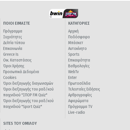
ΠΟΙΟΙ ΕΙΜΑΣΤΕ
ΚΑΤΗΓΟΡΙΕΣ
Πρόγραμμα
Αρχική
Συχνότητες
Ποδόσφαιρο
Δελτία τύπου
Μπάσκετ
Επικοινωνία
Αυτοκίνητο
Greece Is
Sports
Οικ. Καταστάσεις
Επικαιρότητα
Όροι Χρήσης
Βαθμολογίες
Προσωπικά Δεδομένα
WebTv
Cookies
Enter
Όροι διεξαγωγής διαγωνισμών
Πρωτοσέλιδα
Όροι διεξαγωγής του ραδ/κού
Τελευταίες Ειδήσεις
παιχνιδιού "ΣΠΟΡ FM Quiz"
Αρθρογραφίες
Όροι διεξαγωγής του ραδ/κού
Αφιερώματα
παιχνιδιού "Sport Quiz"
Πρόγραμμα TV
Live-radio
SITES ΤΟΥ ΟΜΙΛΟΥ