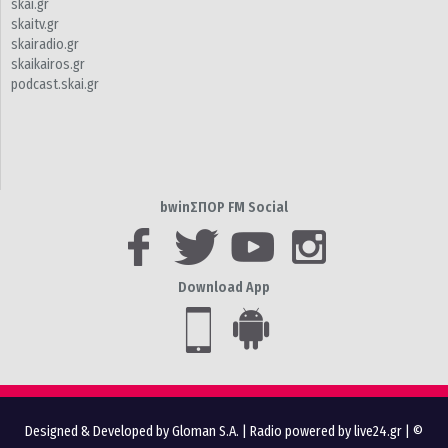
skai.gr
skaitv.gr
skairadio.gr
skaikairos.gr
podcast.skai.gr
bwinΣΠΟΡ FM Social
Download App
Designed & Developed by Gloman S.A.
|
Radio powered by live24.gr
| ©