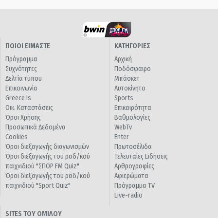
ΠΟΙΟΙ ΕΙΜΑΣΤΕ
ΚΑΤΗΓΟΡΙΕΣ
Πρόγραμμα
Αρχική
Συχνότητες
Ποδόσφαιρο
Δελτία τύπου
Μπάσκετ
Επικοινωνία
Αυτοκίνητο
Greece Is
Sports
Οικ. Καταστάσεις
Επικαιρότητα
Όροι Χρήσης
Βαθμολογίες
Προσωπικά Δεδομένα
WebTv
Cookies
Enter
Όροι διεξαγωγής διαγωνισμών
Πρωτοσέλιδα
Όροι διεξαγωγής του ραδ/κού
Τελευταίες Ειδήσεις
παιχνιδιού "ΣΠΟΡ FM Quiz"
Αρθρογραφίες
Όροι διεξαγωγής του ραδ/κού
Αφιερώματα
παιχνιδιού "Sport Quiz"
Πρόγραμμα TV
Live-radio
SITES ΤΟΥ ΟΜΙΛΟΥ