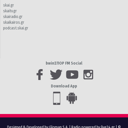
skai.gr
skaitv.gr
skairadio.gr
skaikairos.gr
podcast.skai.gr
bwinΣΠΟΡ FM Social
Download App
Designed & Developed by Gloman S.A.
|
Radio powered by live24.gr
| ©