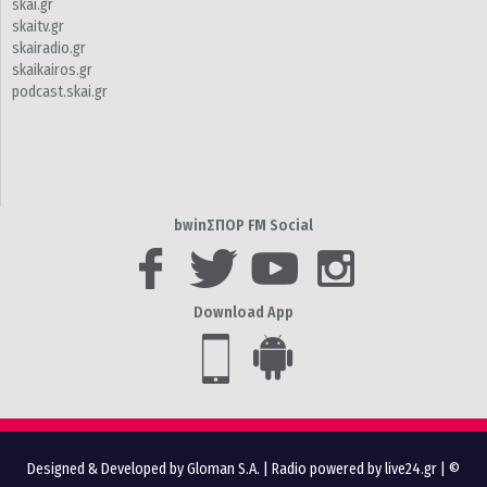
skai.gr
skaitv.gr
skairadio.gr
skaikairos.gr
podcast.skai.gr
bwinΣΠΟΡ FM Social
Download App
Designed & Developed by Gloman S.A.
|
Radio powered by live24.gr
| ©