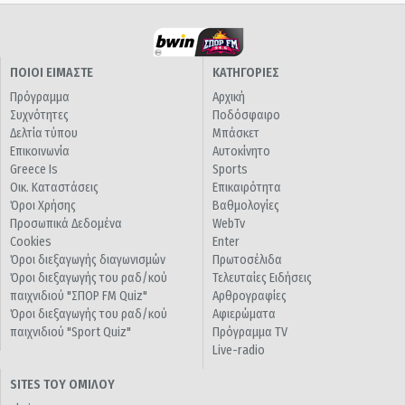
ΠΟΙΟΙ ΕΙΜΑΣΤΕ
ΚΑΤΗΓΟΡΙΕΣ
Πρόγραμμα
Αρχική
Συχνότητες
Ποδόσφαιρο
Δελτία τύπου
Μπάσκετ
Επικοινωνία
Αυτοκίνητο
Greece Is
Sports
Οικ. Καταστάσεις
Επικαιρότητα
Όροι Χρήσης
Βαθμολογίες
Προσωπικά Δεδομένα
WebTv
Cookies
Enter
Όροι διεξαγωγής διαγωνισμών
Πρωτοσέλιδα
Όροι διεξαγωγής του ραδ/κού
Τελευταίες Ειδήσεις
παιχνιδιού "ΣΠΟΡ FM Quiz"
Αρθρογραφίες
Όροι διεξαγωγής του ραδ/κού
Αφιερώματα
παιχνιδιού "Sport Quiz"
Πρόγραμμα TV
Live-radio
SITES ΤΟΥ ΟΜΙΛΟΥ