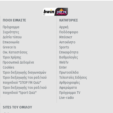
ΠΟΙΟΙ ΕΙΜΑΣΤΕ
ΚΑΤΗΓΟΡΙΕΣ
Πρόγραμμα
Αρχική
Συχνότητες
Ποδόσφαιρο
Δελτία τύπου
Μπάσκετ
Επικοινωνία
Αυτοκίνητο
Greece Is
Sports
Οικ. Καταστάσεις
Επικαιρότητα
Όροι Χρήσης
Βαθμολογίες
Προσωπικά Δεδομένα
WebTv
Cookies
Enter
Όροι διεξαγωγής διαγωνισμών
Πρωτοσέλιδα
Όροι διεξαγωγής του ραδ/κού
Τελευταίες Ειδήσεις
παιχνιδιού "ΣΠΟΡ FM Quiz"
Αρθρογραφίες
Όροι διεξαγωγής του ραδ/κού
Αφιερώματα
παιχνιδιού "Sport Quiz"
Πρόγραμμα TV
Live-radio
SITES ΤΟΥ ΟΜΙΛΟΥ