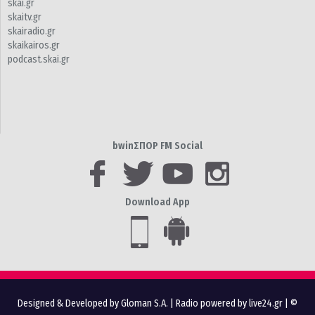
skai.gr
skaitv.gr
skairadio.gr
skaikairos.gr
podcast.skai.gr
bwinΣΠΟΡ FM Social
Download App
Designed & Developed by Gloman S.A.
|
Radio powered by live24.gr
| ©