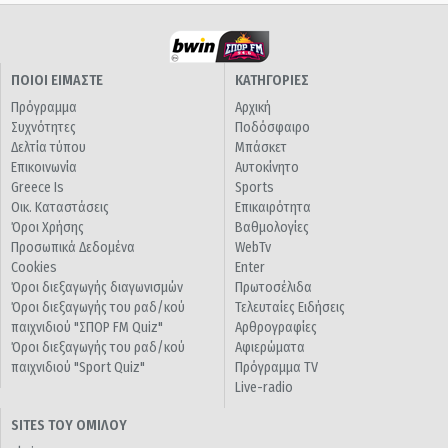
ΠΟΙΟΙ ΕΙΜΑΣΤΕ
ΚΑΤΗΓΟΡΙΕΣ
Πρόγραμμα
Αρχική
Συχνότητες
Ποδόσφαιρο
Δελτία τύπου
Μπάσκετ
Επικοινωνία
Αυτοκίνητο
Greece Is
Sports
Οικ. Καταστάσεις
Επικαιρότητα
Όροι Χρήσης
Βαθμολογίες
Προσωπικά Δεδομένα
WebTv
Cookies
Enter
Όροι διεξαγωγής διαγωνισμών
Πρωτοσέλιδα
Όροι διεξαγωγής του ραδ/κού
Τελευταίες Ειδήσεις
παιχνιδιού "ΣΠΟΡ FM Quiz"
Αρθρογραφίες
Όροι διεξαγωγής του ραδ/κού
Αφιερώματα
παιχνιδιού "Sport Quiz"
Πρόγραμμα TV
Live-radio
SITES ΤΟΥ ΟΜΙΛΟΥ