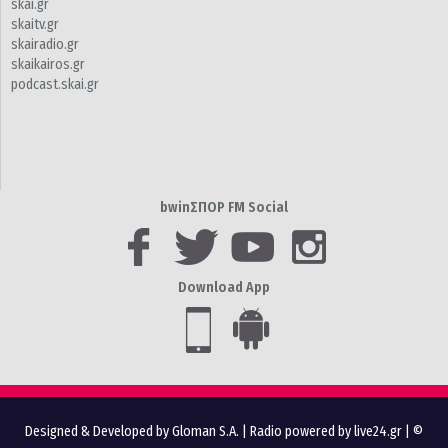
skai.gr
skaitv.gr
skairadio.gr
skaikairos.gr
podcast.skai.gr
bwinΣΠΟΡ FM Social
Download App
Designed & Developed by Gloman S.A.
|
Radio powered by live24.gr
| ©