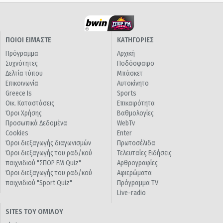
ΠΟΙΟΙ ΕΙΜΑΣΤΕ
ΚΑΤΗΓΟΡΙΕΣ
Πρόγραμμα
Αρχική
Συχνότητες
Ποδόσφαιρο
Δελτία τύπου
Μπάσκετ
Επικοινωνία
Αυτοκίνητο
Greece Is
Sports
Οικ. Καταστάσεις
Επικαιρότητα
Όροι Χρήσης
Βαθμολογίες
Προσωπικά Δεδομένα
WebTv
Cookies
Enter
Όροι διεξαγωγής διαγωνισμών
Πρωτοσέλιδα
Όροι διεξαγωγής του ραδ/κού
Τελευταίες Ειδήσεις
παιχνιδιού "ΣΠΟΡ FM Quiz"
Αρθρογραφίες
Όροι διεξαγωγής του ραδ/κού
Αφιερώματα
παιχνιδιού "Sport Quiz"
Πρόγραμμα TV
Live-radio
SITES ΤΟΥ ΟΜΙΛΟΥ