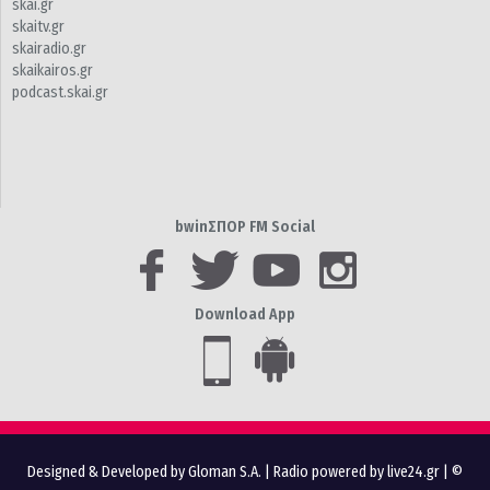
skai.gr
skaitv.gr
skairadio.gr
skaikairos.gr
podcast.skai.gr
bwinΣΠΟΡ FM Social
Download App
Designed & Developed by Gloman S.A.
|
Radio powered by live24.gr
| ©