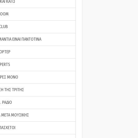
ΚΑΙ ΚΑΤΩ
ROOM
 CLUB
ΜΑΝΤΙΑ ΕΙΝΑΙ ΠΑΝΤΟΤΙΝΑ
ΠΟΡΤΕΡ
XPERTS
ΕΡΕΣ ΜΟΝΟ
ΣΗ ΤΗΣ ΤΡΙΤΗΣ
… ΡΑΔΙΟ
 ΜΕΤΑ ΜΟΥΣΙΚΗΣ
ΠΑΣΧΕΤΟΙ