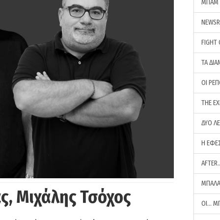
ΜΠΑΜ 
NEWS
FIGHT
ΤΑ ΔΙΑ
ΟΙ ΡΕ
THE E
ΔΥΟ Λ
Η ΕΦΕ
AFTER
ΜΠΑΛΑ
ς, Μιχάλης Τσόχος
ΟΙ… Μ