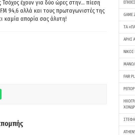
 Τσόχος έχουν για δύο ώρες στην… πίεση
ΕΠΙΘΕ
FM 94,6 αλλά και τους πρωταγωνιστές της
GAME 
ει καμία απορία σας άλυτη!
ΤA «Π
ΑΡΗΣ 
ΝΙΚΟΣ
ΜΑΝΩΛ
FAIR P
ΡΕΠΟΡ
ΗΧΟΓΡ
ΧΟΝΔ
ΣΤΕΦΑ
κπομπής
ATHEN