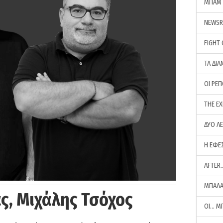
ΜΠΑΜ 
NEWS
FIGHT
ΤΑ ΔΙΑ
ΟΙ ΡΕ
THE E
ΔΥΟ Λ
Η ΕΦΕ
AFTER
ΜΠΑΛΑ
ς, Μιχάλης Τσόχος
ΟΙ… Μ