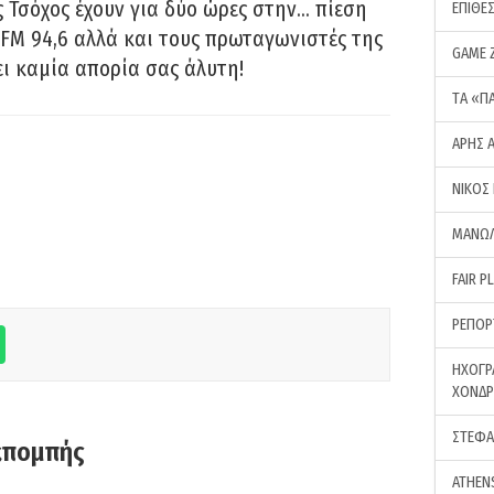
 Τσόχος έχουν για δύο ώρες στην… πίεση
ΕΠΙΘΕ
FM 94,6 αλλά και τους πρωταγωνιστές της
GAME 
ει καμία απορία σας άλυτη!
ΤA «Π
ΑΡΗΣ 
ΝΙΚΟΣ
ΜΑΝΩΛ
FAIR P
ΡΕΠΟΡ
ΗΧΟΓΡ
ΧΟΝΔ
ΣΤΕΦΑ
κπομπής
ATHEN