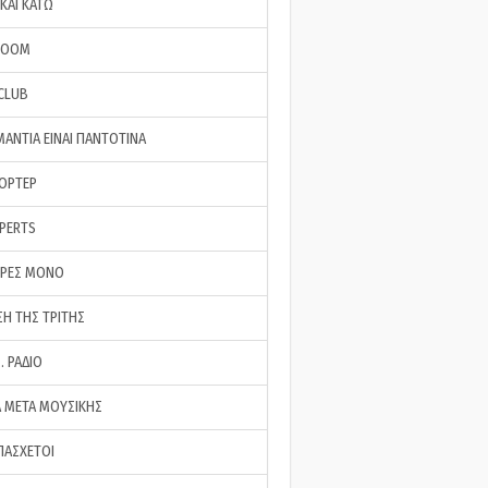
ΚΑΙ ΚΑΤΩ
ROOM
 CLUB
ΜΑΝΤΙΑ ΕΙΝΑΙ ΠΑΝΤΟΤΙΝΑ
ΠΟΡΤΕΡ
XPERTS
ΕΡΕΣ ΜΟΝΟ
ΣΗ ΤΗΣ ΤΡΙΤΗΣ
… ΡΑΔΙΟ
 ΜΕΤΑ ΜΟΥΣΙΚΗΣ
ΠΑΣΧΕΤΟΙ