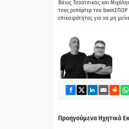
Βάιος Τσούτσικας και Μιχάλης
τους ρεπόρτερ του bwinΣΠΟΡ 
επικαιρότητας για να μη μείν
Προηγούμενα Ηχητικά Ε