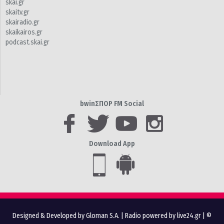
skai.gr
skaitv.gr
skairadio.gr
skaikairos.gr
podcast.skai.gr
bwinΣΠΟΡ FM Social
Download App
Designed & Developed by Gloman S.A.
|
Radio powered by live24.gr
| ©