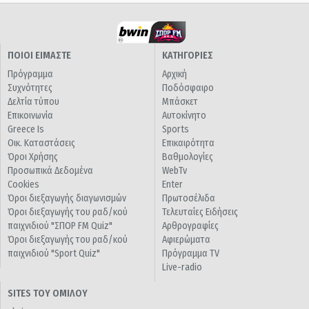
ΠΟΙΟΙ ΕΙΜΑΣΤΕ
ΚΑΤΗΓΟΡΙΕΣ
Πρόγραμμα
Αρχική
Συχνότητες
Ποδόσφαιρο
Δελτία τύπου
Μπάσκετ
Επικοινωνία
Αυτοκίνητο
Greece Is
Sports
Οικ. Καταστάσεις
Επικαιρότητα
Όροι Χρήσης
Βαθμολογίες
Προσωπικά Δεδομένα
WebTv
Cookies
Enter
Όροι διεξαγωγής διαγωνισμών
Πρωτοσέλιδα
Όροι διεξαγωγής του ραδ/κού
Τελευταίες Ειδήσεις
παιχνιδιού "ΣΠΟΡ FM Quiz"
Αρθρογραφίες
Όροι διεξαγωγής του ραδ/κού
Αφιερώματα
παιχνιδιού "Sport Quiz"
Πρόγραμμα TV
Live-radio
SITES ΤΟΥ ΟΜΙΛΟΥ