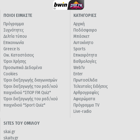
ΠΟΙΟΙ ΕΙΜΑΣΤΕ
ΚΑΤΗΓΟΡΙΕΣ
Πρόγραμμα
Αρχική
Συχνότητες
Ποδόσφαιρο
Δελτία τύπου
Μπάσκετ
Επικοινωνία
Αυτοκίνητο
Greece Is
Sports
Οικ. Καταστάσεις
Επικαιρότητα
Όροι Χρήσης
Βαθμολογίες
Προσωπικά Δεδομένα
WebTv
Cookies
Enter
Όροι διεξαγωγής διαγωνισμών
Πρωτοσέλιδα
Όροι διεξαγωγής του ραδ/κού
Τελευταίες Ειδήσεις
παιχνιδιού "ΣΠΟΡ FM Quiz"
Αρθρογραφίες
Όροι διεξαγωγής του ραδ/κού
Αφιερώματα
παιχνιδιού "Sport Quiz"
Πρόγραμμα TV
Live-radio
SITES ΤΟΥ ΟΜΙΛΟΥ
skai.gr
skaitv.gr