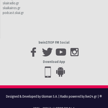
skairadio.gr
skaikairos.gr
podcast.skai.gr
bwinΣΠΟΡ FM Social
Download App
Designed & Developed by Gloman S.A.
|
Radio powered by live24.gr
| ©