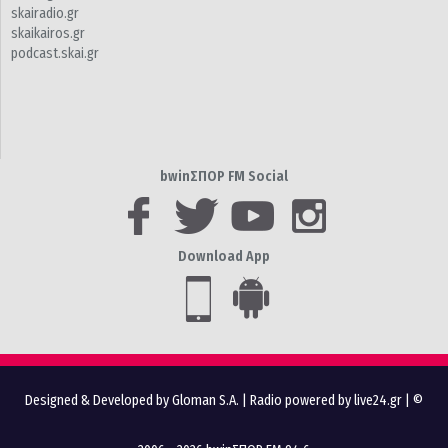
skairadio.gr
skaikairos.gr
podcast.skai.gr
bwinΣΠΟΡ FM Social
Download App
Designed & Developed by Gloman S.A.
|
Radio powered by live24.gr
| ©