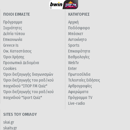
ΠΟΙΟΙ ΕΙΜΑΣΤΕ
ΚΑΤΗΓΟΡΙΕΣ
Πρόγραμμα
Αρχική
Συχνότητες
Ποδόσφαιρο
Δελτία τύπου
Μπάσκετ
Επικοινωνία
Αυτοκίνητο
Greece Is
Sports
Οικ. Καταστάσεις
Επικαιρότητα
Όροι Χρήσης
Βαθμολογίες
Προσωπικά Δεδομένα
WebTv
Cookies
Enter
Όροι διεξαγωγής διαγωνισμών
Πρωτοσέλιδα
Όροι διεξαγωγής του ραδ/κού
Τελευταίες Ειδήσεις
παιχνιδιού "ΣΠΟΡ FM Quiz"
Αρθρογραφίες
Όροι διεξαγωγής του ραδ/κού
Αφιερώματα
παιχνιδιού "Sport Quiz"
Πρόγραμμα TV
Live-radio
SITES ΤΟΥ ΟΜΙΛΟΥ
skai.gr
skaitv.gr