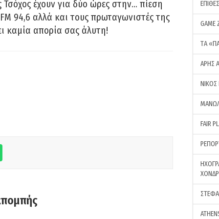
 Τσόχος έχουν για δύο ώρες στην… πίεση
ΕΠΙΘΕ
FM 94,6 αλλά και τους πρωταγωνιστές της
GAME 
ει καμία απορία σας άλυτη!
ΤA «Π
ΑΡΗΣ 
ΝΙΚΟΣ
ΜΑΝΩΛ
FAIR P
ΡΕΠΟΡ
ΗΧΟΓΡ
ΧΟΝΔ
ΣΤΕΦΑ
κπομπής
ATHEN