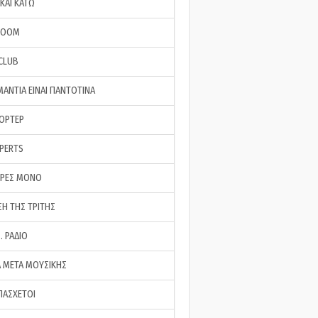
ΚΑΙ ΚΑΤΩ
ROOM
 CLUB
ΜΑΝΤΙΑ ΕΙΝΑΙ ΠΑΝΤΟΤΙΝΑ
ΠΟΡΤΕΡ
XPERTS
ΕΡΕΣ ΜΟΝΟ
ΣΗ ΤΗΣ ΤΡΙΤΗΣ
… ΡΑΔΙΟ
 ΜΕΤΑ ΜΟΥΣΙΚΗΣ
ΠΑΣΧΕΤΟΙ