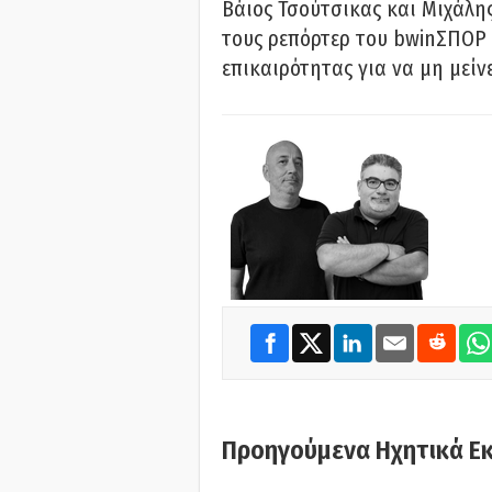
Βάιος Τσούτσικας και Μιχάλης
τους ρεπόρτερ του bwinΣΠΟΡ 
επικαιρότητας για να μη μείν
Προηγούμενα Ηχητικά Ε