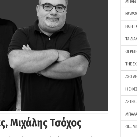
ΜΠΑΜ 
NEWS
FIGHT
ΤΑ ΔΙΑ
ΟΙ ΡΕ
THE E
ΔΥΟ Λ
Η ΕΦΕ
AFTER
ΜΠΑΛΑ
ς, Μιχάλης Τσόχος
ΟΙ… Μ