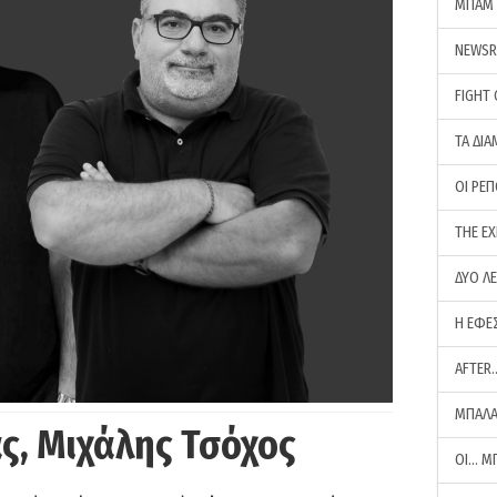
ΜΠΑΜ 
NEWS
FIGHT
ΤΑ ΔΙΑ
ΟΙ ΡΕ
THE E
ΔΥΟ Λ
Η ΕΦΕ
AFTER
ΜΠΑΛΑ
ς, Μιχάλης Τσόχος
ΟΙ… Μ