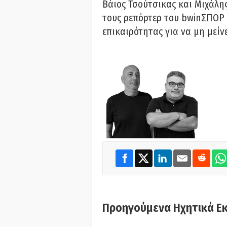
Βάιος Τσούτσικας και Μιχάλης
τους ρεπόρτερ του bwinΣΠΟΡ 
επικαιρότητας για να μη μείν
Προηγούμενα Ηχητικά Ε