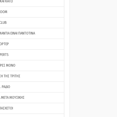
ΚΑΙ ΚΑΤΩ
ROOM
 CLUB
ΜΑΝΤΙΑ ΕΙΝΑΙ ΠΑΝΤΟΤΙΝΑ
ΠΟΡΤΕΡ
XPERTS
ΕΡΕΣ ΜΟΝΟ
ΣΗ ΤΗΣ ΤΡΙΤΗΣ
… ΡΑΔΙΟ
 ΜΕΤΑ ΜΟΥΣΙΚΗΣ
ΠΑΣΧΕΤΟΙ