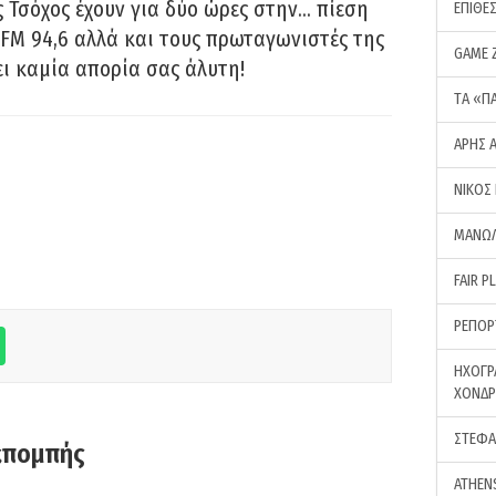
 Τσόχος έχουν για δύο ώρες στην… πίεση
ΕΠΙΘΕ
FM 94,6 αλλά και τους πρωταγωνιστές της
GAME 
ει καμία απορία σας άλυτη!
ΤA «Π
ΑΡΗΣ 
ΝΙΚΟΣ
ΜΑΝΩΛ
FAIR P
ΡΕΠΟΡ
ΗΧΟΓΡ
ΧΟΝΔ
ΣΤΕΦΑ
κπομπής
ATHEN