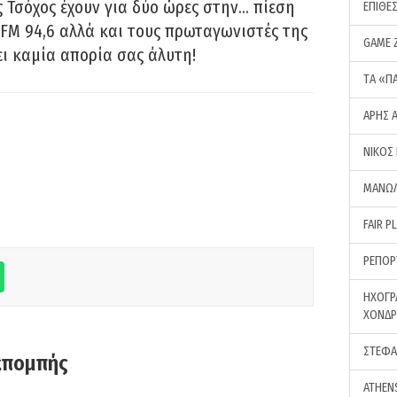
 Τσόχος έχουν για δύο ώρες στην… πίεση
ΕΠΙΘΕ
FM 94,6 αλλά και τους πρωταγωνιστές της
GAME 
ει καμία απορία σας άλυτη!
ΤA «Π
ΑΡΗΣ 
ΝΙΚΟΣ
ΜΑΝΩΛ
FAIR P
ΡΕΠΟΡ
ΗΧΟΓΡ
ΧΟΝΔ
ΣΤΕΦΑ
κπομπής
ATHEN