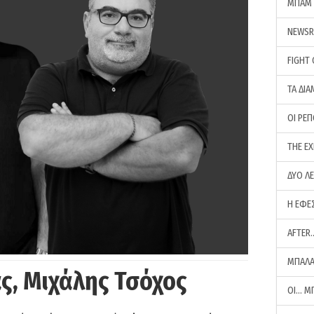
ΜΠΑΜ 
NEWS
FIGHT
ΤΑ ΔΙΑ
ΟΙ ΡΕ
THE E
ΔΥΟ Λ
Η ΕΦΕ
AFTER
ΜΠΑΛΑ
ς, Μιχάλης Τσόχος
ΟΙ… Μ