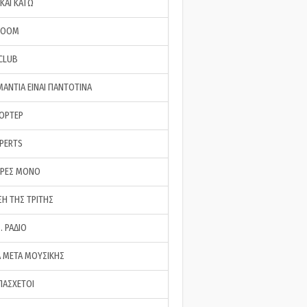
ΚΑΙ ΚΑΤΩ
ROOM
 CLUB
ΜΑΝΤΙΑ ΕΙΝΑΙ ΠΑΝΤΟΤΙΝΑ
ΠΟΡΤΕΡ
XPERTS
ΕΡΕΣ ΜΟΝΟ
ΣΗ ΤΗΣ ΤΡΙΤΗΣ
… ΡΑΔΙΟ
 ΜΕΤΑ ΜΟΥΣΙΚΗΣ
ΠΑΣΧΕΤΟΙ