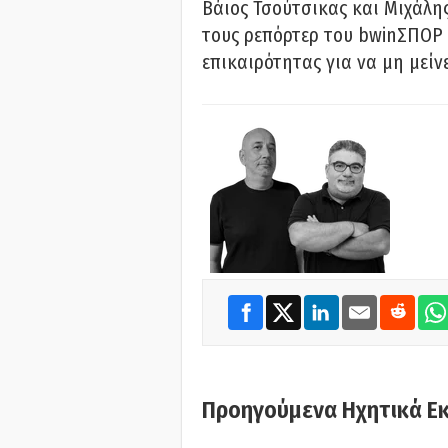
Βάιος Τσούτσικας και Μιχάλης
τους ρεπόρτερ του bwinΣΠΟΡ 
επικαιρότητας για να μη μείν
Προηγούμενα Ηχητικά Ε