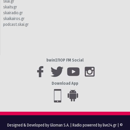
skai.gr
skaitv.gr
skairadio.gr
skaikairos.gr
podcast.skai.gr
bwinΣΠΟΡ FM Social
Download App
Designed & Developed by Gloman S.A.
|
Radio powered by live24.gr
| ©