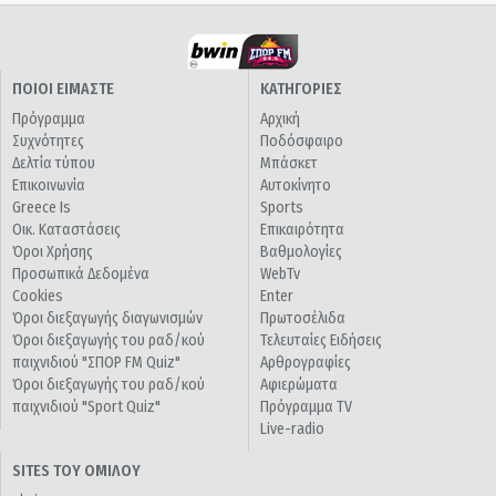
ΠΟΙΟΙ ΕΙΜΑΣΤΕ
ΚΑΤΗΓΟΡΙΕΣ
Πρόγραμμα
Αρχική
Συχνότητες
Ποδόσφαιρο
Δελτία τύπου
Μπάσκετ
Επικοινωνία
Αυτοκίνητο
Greece Is
Sports
Οικ. Καταστάσεις
Επικαιρότητα
Όροι Χρήσης
Βαθμολογίες
Προσωπικά Δεδομένα
WebTv
Cookies
Enter
Όροι διεξαγωγής διαγωνισμών
Πρωτοσέλιδα
Όροι διεξαγωγής του ραδ/κού
Τελευταίες Ειδήσεις
παιχνιδιού "ΣΠΟΡ FM Quiz"
Αρθρογραφίες
Όροι διεξαγωγής του ραδ/κού
Αφιερώματα
παιχνιδιού "Sport Quiz"
Πρόγραμμα TV
Live-radio
SITES ΤΟΥ ΟΜΙΛΟΥ