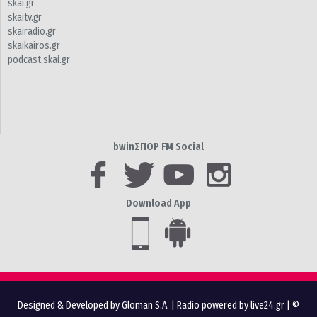
skai.gr
skaitv.gr
skairadio.gr
skaikairos.gr
podcast.skai.gr
bwinΣΠΟΡ FM Social
Download App
Designed & Developed by Gloman S.A.
|
Radio powered by live24.gr
| ©