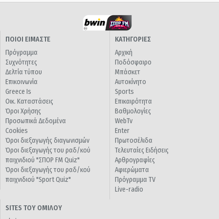
ΠΟΙΟΙ ΕΙΜΑΣΤΕ
ΚΑΤΗΓΟΡΙΕΣ
Πρόγραμμα
Αρχική
Συχνότητες
Ποδόσφαιρο
Δελτία τύπου
Μπάσκετ
Επικοινωνία
Αυτοκίνητο
Greece Is
Sports
Οικ. Καταστάσεις
Επικαιρότητα
Όροι Χρήσης
Βαθμολογίες
Προσωπικά Δεδομένα
WebTv
Cookies
Enter
Όροι διεξαγωγής διαγωνισμών
Πρωτοσέλιδα
Όροι διεξαγωγής του ραδ/κού
Τελευταίες Ειδήσεις
παιχνιδιού "ΣΠΟΡ FM Quiz"
Αρθρογραφίες
Όροι διεξαγωγής του ραδ/κού
Αφιερώματα
παιχνιδιού "Sport Quiz"
Πρόγραμμα TV
Live-radio
SITES ΤΟΥ ΟΜΙΛΟΥ