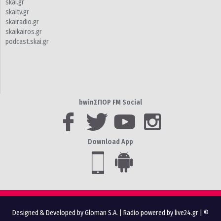
skai.gr
skaitv.gr
skairadio.gr
skaikairos.gr
podcast.skai.gr
bwinΣΠΟΡ FM Social
Download App
Designed & Developed by Gloman S.A.
|
Radio powered by live24.gr
| ©