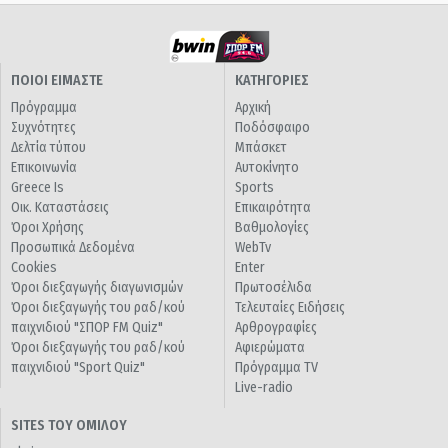
ΠΟΙΟΙ ΕΙΜΑΣΤΕ
ΚΑΤΗΓΟΡΙΕΣ
Πρόγραμμα
Αρχική
Συχνότητες
Ποδόσφαιρο
Δελτία τύπου
Μπάσκετ
Επικοινωνία
Αυτοκίνητο
Greece Is
Sports
Οικ. Καταστάσεις
Επικαιρότητα
Όροι Χρήσης
Βαθμολογίες
Προσωπικά Δεδομένα
WebTv
Cookies
Enter
Όροι διεξαγωγής διαγωνισμών
Πρωτοσέλιδα
Όροι διεξαγωγής του ραδ/κού
Τελευταίες Ειδήσεις
παιχνιδιού "ΣΠΟΡ FM Quiz"
Αρθρογραφίες
Όροι διεξαγωγής του ραδ/κού
Αφιερώματα
παιχνιδιού "Sport Quiz"
Πρόγραμμα TV
Live-radio
SITES ΤΟΥ ΟΜΙΛΟΥ