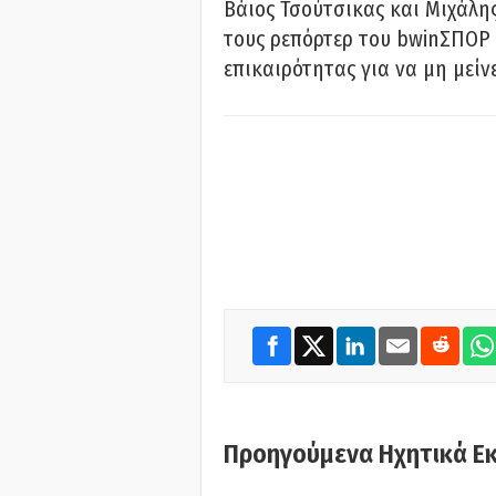
Βάιος Τσούτσικας και Μιχάλης
τους ρεπόρτερ του bwinΣΠΟΡ 
επικαιρότητας για να μη μείν
Προηγούμενα Ηχητικά Ε