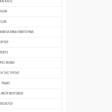
ΚΑΙ ΚΑΤΩ
ROOM
 CLUB
ΜΑΝΤΙΑ ΕΙΝΑΙ ΠΑΝΤΟΤΙΝΑ
ΠΟΡΤΕΡ
XPERTS
ΕΡΕΣ ΜΟΝΟ
ΣΗ ΤΗΣ ΤΡΙΤΗΣ
… ΡΑΔΙΟ
 ΜΕΤΑ ΜΟΥΣΙΚΗΣ
ΠΑΣΧΕΤΟΙ