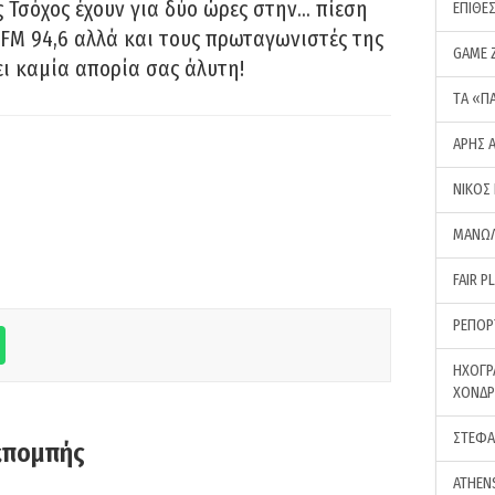
 Τσόχος έχουν για δύο ώρες στην… πίεση
ΕΠΙΘΕ
FM 94,6 αλλά και τους πρωταγωνιστές της
GAME 
ει καμία απορία σας άλυτη!
ΤA «Π
ΑΡΗΣ 
ΝΙΚΟΣ
ΜΑΝΩΛ
FAIR P
ΡΕΠΟΡ
ΗΧΟΓΡ
ΧΟΝΔ
ΣΤΕΦΑ
κπομπής
ATHEN