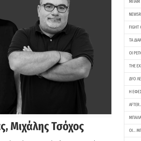
ΜΠΑΜ 
NEWS
FIGHT
ΤΑ ΔΙΑ
ΟΙ ΡΕ
THE E
ΔΥΟ Λ
Η ΕΦΕ
AFTER
ΜΠΑΛΑ
ς, Μιχάλης Τσόχος
ΟΙ… Μ