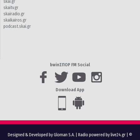
skai.gr
skaitv.gr
skairadio.gr
skaikairos.gr
podcast.skai.gr
bwinΣΠΟΡ FM Social
Download App
Designed & Developed by Gloman S.A.
|
Radio powered by live24.gr
| ©