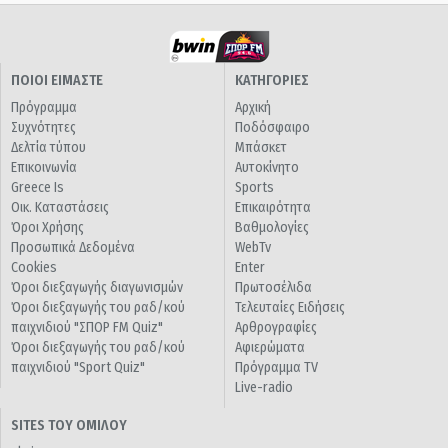
ΠΟΙΟΙ ΕΙΜΑΣΤΕ
ΚΑΤΗΓΟΡΙΕΣ
Πρόγραμμα
Αρχική
Συχνότητες
Ποδόσφαιρο
Δελτία τύπου
Μπάσκετ
Επικοινωνία
Αυτοκίνητο
Greece Is
Sports
Οικ. Καταστάσεις
Επικαιρότητα
Όροι Χρήσης
Βαθμολογίες
Προσωπικά Δεδομένα
WebTv
Cookies
Enter
Όροι διεξαγωγής διαγωνισμών
Πρωτοσέλιδα
Όροι διεξαγωγής του ραδ/κού
Τελευταίες Ειδήσεις
παιχνιδιού "ΣΠΟΡ FM Quiz"
Αρθρογραφίες
Όροι διεξαγωγής του ραδ/κού
Αφιερώματα
παιχνιδιού "Sport Quiz"
Πρόγραμμα TV
Live-radio
SITES ΤΟΥ ΟΜΙΛΟΥ