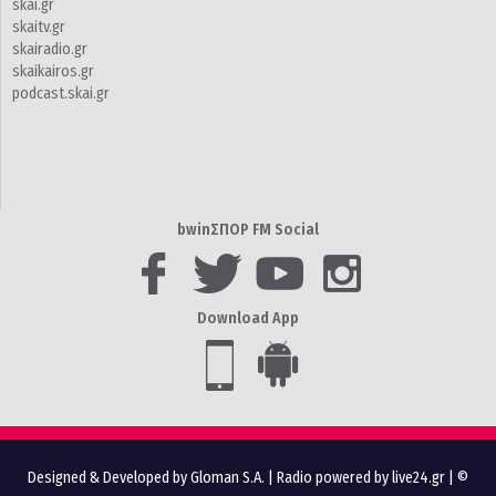
skai.gr
skaitv.gr
skairadio.gr
skaikairos.gr
podcast.skai.gr
bwinΣΠΟΡ FM Social
Download App
Designed & Developed by Gloman S.A.
|
Radio powered by live24.gr
| ©