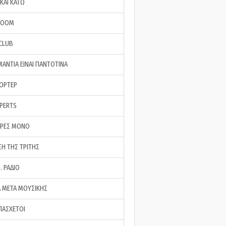
ΚΑΙ ΚΑΤΩ
ROOM
 CLUB
ΜΑΝΤΙΑ ΕΙΝΑΙ ΠΑΝΤΟΤΙΝΑ
ΠΟΡΤΕΡ
XPERTS
ΕΡΕΣ ΜΟΝΟ
ΣΗ ΤΗΣ ΤΡΙΤΗΣ
… ΡΑΔΙΟ
 ΜΕΤΑ ΜΟΥΣΙΚΗΣ
ΠΑΣΧΕΤΟΙ