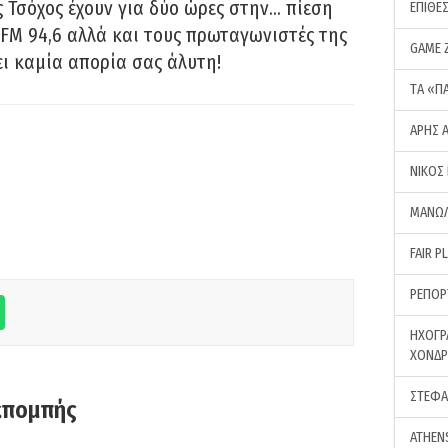
 Τσόχος έχουν για δύο ώρες στην… πίεση
ΕΠΙΘΕ
FM 94,6 αλλά και τους πρωταγωνιστές της
GAME 
ει καμία απορία σας άλυτη!
ΤA «Π
ΑΡΗΣ 
ΝΙΚΟΣ
ΜΑΝΩΛ
FAIR P
ΡΕΠΟΡ
ΗΧΟΓΡ
ΧΟΝΔ
ΣΤΕΦΑ
κπομπής
ATHEN