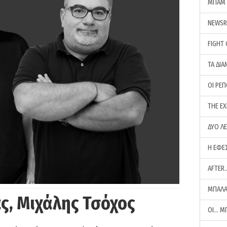
ΜΠΑΜ 
NEWS
FIGHT
ΤΑ ΔΙΑ
ΟΙ ΡΕ
THE E
ΔΥΟ Λ
Η ΕΦΕ
AFTER
ΜΠΑΛΑ
ς, Μιχάλης Τσόχος
ΟΙ… Μ