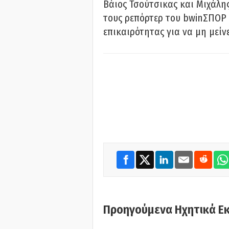
Βάιος Τσούτσικας και Μιχάλης
τους ρεπόρτερ του bwinΣΠΟΡ 
επικαιρότητας για να μη μείν
Προηγούμενα Ηχητικά Ε