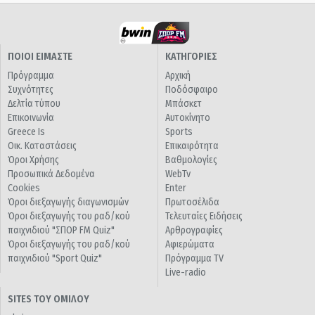
ΠΟΙΟΙ ΕΙΜΑΣΤΕ
ΚΑΤΗΓΟΡΙΕΣ
Πρόγραμμα
Αρχική
Συχνότητες
Ποδόσφαιρο
Δελτία τύπου
Μπάσκετ
Επικοινωνία
Αυτοκίνητο
Greece Is
Sports
Οικ. Καταστάσεις
Επικαιρότητα
Όροι Χρήσης
Βαθμολογίες
Προσωπικά Δεδομένα
WebTv
Cookies
Enter
Όροι διεξαγωγής διαγωνισμών
Πρωτοσέλιδα
Όροι διεξαγωγής του ραδ/κού
Τελευταίες Ειδήσεις
παιχνιδιού "ΣΠΟΡ FM Quiz"
Αρθρογραφίες
Όροι διεξαγωγής του ραδ/κού
Αφιερώματα
παιχνιδιού "Sport Quiz"
Πρόγραμμα TV
Live-radio
SITES ΤΟΥ ΟΜΙΛΟΥ