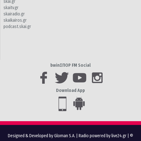
skai.gr
skaitv.gr
skairadio.gr
skaikairos.gr
podcast.skai.gr
bwinΣΠΟΡ FM Social
Download App
Designed & Developed by Gloman S.A.
|
Radio powered by live24.gr
| ©