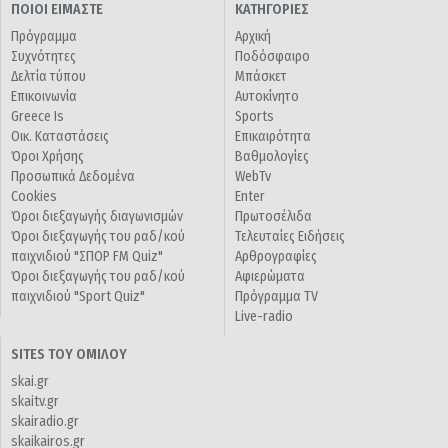
ΠΟΙΟΙ ΕΙΜΑΣΤΕ
ΚΑΤΗΓΟΡΙΕΣ
Πρόγραμμα
Αρχική
Συχνότητες
Ποδόσφαιρο
Δελτία τύπου
Μπάσκετ
Επικοινωνία
Αυτοκίνητο
Greece Is
Sports
Οικ. Καταστάσεις
Επικαιρότητα
Όροι Χρήσης
Βαθμολογίες
Προσωπικά Δεδομένα
WebTv
Cookies
Enter
Όροι διεξαγωγής διαγωνισμών
Πρωτοσέλιδα
Όροι διεξαγωγής του ραδ/κού
Τελευταίες Ειδήσεις
παιχνιδιού "ΣΠΟΡ FM Quiz"
Αρθρογραφίες
Όροι διεξαγωγής του ραδ/κού
Αφιερώματα
παιχνιδιού "Sport Quiz"
Πρόγραμμα TV
Live-radio
SITES ΤΟΥ ΟΜΙΛΟΥ
skai.gr
skaitv.gr
skairadio.gr
skaikairos.gr