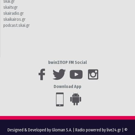
skai.gr
skaitv.gr
skairadio.gr
skaikairos.gr
podcast.skai.gr
bwinΣΠΟΡ FM Social
Download App
Designed & Developed by Gloman S.A.
|
Radio powered by live24.gr
| ©