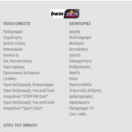
ΠΟΙΟΙ ΕΙΜΑΣΤΕ
ΚΑΤΗΓΟΡΙΕΣ
Πρόγραμμα
Αρχική
Συχνότητες
Ποδόσφαιρο
Δελτία τύπου
Μπάσκετ
Επικοινωνία
Αυτοκίνητο
Greece Is
Sports
Οικ. Καταστάσεις
Επικαιρότητα
Όροι Χρήσης
Βαθμολογίες
Προσωπικά Δεδομένα
WebTv
Cookies
Enter
Όροι διεξαγωγής διαγωνισμών
Πρωτοσέλιδα
Όροι διεξαγωγής του ραδ/κού
Τελευταίες Ειδήσεις
παιχνιδιού "ΣΠΟΡ FM Quiz"
Αρθρογραφίες
Όροι διεξαγωγής του ραδ/κού
Αφιερώματα
παιχνιδιού "Sport Quiz"
Πρόγραμμα TV
Live-radio
SITES ΤΟΥ ΟΜΙΛΟΥ