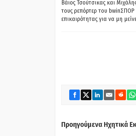
Βάιος Τσούτσικας και Μιχάλης
τους ρεπόρτερ του bwinΣΠΟΡ 
επικαιρότητας για να μη μείν
Προηγούμενα Ηχητικά Ε