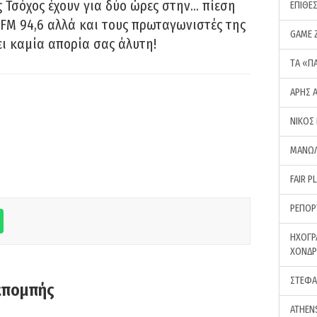
 Τσόχος έχουν για δύο ώρες στην… πίεση
ΕΠΙΘΕ
FM 94,6 αλλά και τους πρωταγωνιστές της
GAME 
ει καμία απορία σας άλυτη!
ΤA «Π
ΑΡΗΣ 
ΝΙΚΟΣ
ΜΑΝΩΛ
FAIR P
ΡΕΠΟΡ
ΗΧΟΓΡ
ΧΟΝΔ
ΣΤΕΦΑ
κπομπής
ATHEN