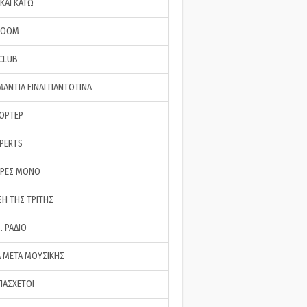
ΚΑΙ ΚΑΤΩ
ROOM
 CLUB
ΜΑΝΤΙΑ ΕΙΝΑΙ ΠΑΝΤΟΤΙΝΑ
ΠΟΡΤΕΡ
XPERTS
ΕΡΕΣ ΜΟΝΟ
ΣΗ ΤΗΣ ΤΡΙΤΗΣ
… ΡΑΔΙΟ
 ΜΕΤΑ ΜΟΥΣΙΚΗΣ
ΠΑΣΧΕΤΟΙ