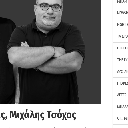
ΜΠΑΜ 
NEWS
FIGHT
ΤΑ ΔΙΑ
ΟΙ ΡΕ
THE E
ΔΥΟ Λ
Η ΕΦΕ
AFTER
ΜΠΑΛΑ
ς, Μιχάλης Τσόχος
ΟΙ… Μ