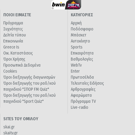
ΠΟΙΟΙ ΕΙΜΑΣΤΕ
ΚΑΤΗΓΟΡΙΕΣ
Πρόγραμμα
Αρχική
Συχνότητες
Ποδόσφαιρο
Δελτία τύπου
Μπάσκετ
Επικοινωνία
Αυτοκίνητο
Greece Is
Sports
Οικ. Καταστάσεις
Επικαιρότητα
Όροι Χρήσης
Βαθμολογίες
Προσωπικά Δεδομένα
WebTv
Cookies
Enter
Όροι διεξαγωγής διαγωνισμών
Πρωτοσέλιδα
Όροι διεξαγωγής του ραδ/κού
Τελευταίες Ειδήσεις
παιχνιδιού "ΣΠΟΡ FM Quiz"
Αρθρογραφίες
Όροι διεξαγωγής του ραδ/κού
Αφιερώματα
παιχνιδιού "Sport Quiz"
Πρόγραμμα TV
Live-radio
SITES ΤΟΥ ΟΜΙΛΟΥ
skai.gr
skaitv.gr