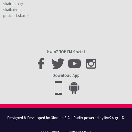
skairadio.gr
skaikairos.gr
podcast.skai.gr
bwinΣΠΟΡ FM Social
Download App
Designed & Developed by Gloman S.A.
|
Radio powered by live24.gr
| ©