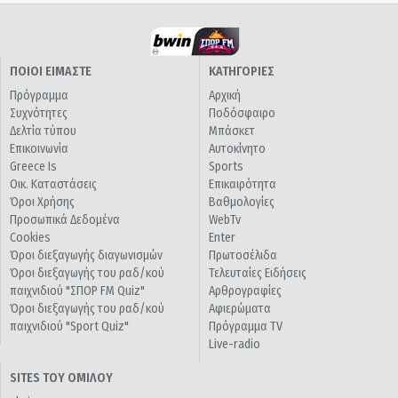
ΠΟΙΟΙ ΕΙΜΑΣΤΕ
ΚΑΤΗΓΟΡΙΕΣ
Πρόγραμμα
Αρχική
Συχνότητες
Ποδόσφαιρο
Δελτία τύπου
Μπάσκετ
Επικοινωνία
Αυτοκίνητο
Greece Is
Sports
Οικ. Καταστάσεις
Επικαιρότητα
Όροι Χρήσης
Βαθμολογίες
Προσωπικά Δεδομένα
WebTv
Cookies
Enter
Όροι διεξαγωγής διαγωνισμών
Πρωτοσέλιδα
Όροι διεξαγωγής του ραδ/κού
Τελευταίες Ειδήσεις
παιχνιδιού "ΣΠΟΡ FM Quiz"
Αρθρογραφίες
Όροι διεξαγωγής του ραδ/κού
Αφιερώματα
παιχνιδιού "Sport Quiz"
Πρόγραμμα TV
Live-radio
SITES ΤΟΥ ΟΜΙΛΟΥ