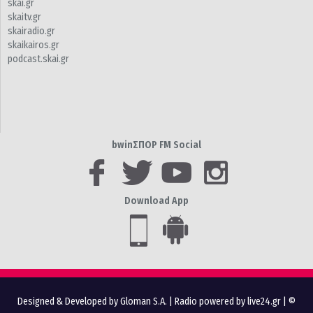
skai.gr
skaitv.gr
skairadio.gr
skaikairos.gr
podcast.skai.gr
bwinΣΠΟΡ FM Social
Download App
Designed & Developed by Gloman S.A.
|
Radio powered by live24.gr
| ©