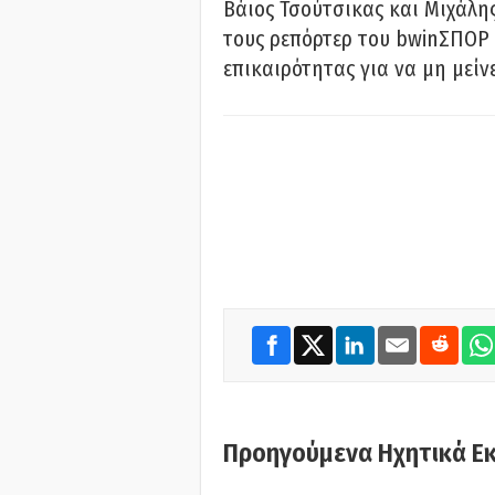
Βάιος Τσούτσικας και Μιχάλης
τους ρεπόρτερ του bwinΣΠΟΡ 
επικαιρότητας για να μη μείν
Προηγούμενα Ηχητικά Ε