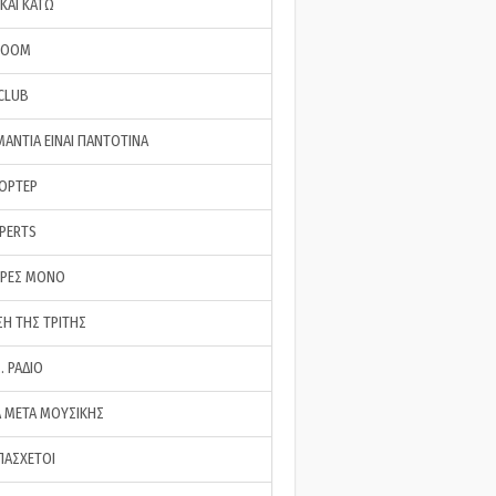
ΚΑΙ ΚΑΤΩ
ROOM
 CLUB
ΜΑΝΤΙΑ ΕΙΝΑΙ ΠΑΝΤΟΤΙΝΑ
ΠΟΡΤΕΡ
XPERTS
ΕΡΕΣ ΜΟΝΟ
ΣΗ ΤΗΣ ΤΡΙΤΗΣ
… ΡΑΔΙΟ
 ΜΕΤΑ ΜΟΥΣΙΚΗΣ
ΠΑΣΧΕΤΟΙ