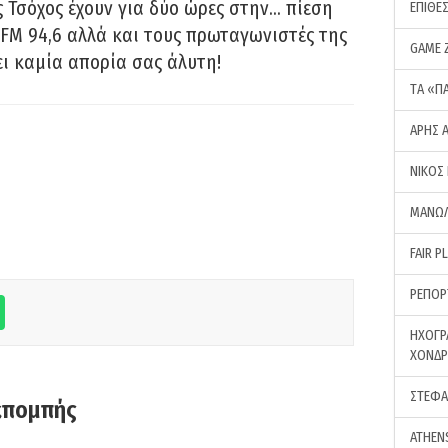
 Τσόχος έχουν για δύο ώρες στην… πίεση
ΕΠΙΘΕ
FM 94,6 αλλά και τους πρωταγωνιστές της
GAME 
ει καμία απορία σας άλυτη!
ΤA «Π
ΑΡΗΣ 
ΝΙΚΟΣ
ΜΑΝΩΛ
FAIR P
ΡΕΠΟΡ
ΗΧΟΓΡ
ΧΟΝΔ
ΣΤΕΦΑ
κπομπής
ATHEN