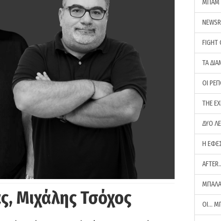
ΜΠΑΜ 
NEWS
FIGHT
ΤΑ ΔΙΑ
ΟΙ ΡΕ
THE E
ΔΥΟ Λ
Η ΕΦΕ
AFTER
ΜΠΑΛΑ
ς, Μιχάλης Τσόχος
ΟΙ… Μ