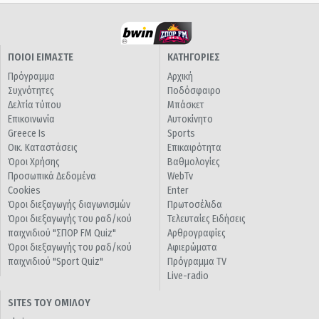
ΠΟΙΟΙ ΕΙΜΑΣΤΕ
ΚΑΤΗΓΟΡΙΕΣ
Πρόγραμμα
Αρχική
Συχνότητες
Ποδόσφαιρο
Δελτία τύπου
Μπάσκετ
Επικοινωνία
Αυτοκίνητο
Greece Is
Sports
Οικ. Καταστάσεις
Επικαιρότητα
Όροι Χρήσης
Βαθμολογίες
Προσωπικά Δεδομένα
WebTv
Cookies
Enter
Όροι διεξαγωγής διαγωνισμών
Πρωτοσέλιδα
Όροι διεξαγωγής του ραδ/κού
Τελευταίες Ειδήσεις
παιχνιδιού "ΣΠΟΡ FM Quiz"
Αρθρογραφίες
Όροι διεξαγωγής του ραδ/κού
Αφιερώματα
παιχνιδιού "Sport Quiz"
Πρόγραμμα TV
Live-radio
SITES ΤΟΥ ΟΜΙΛΟΥ