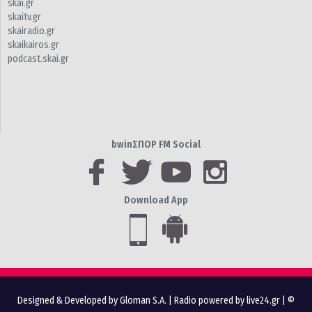
skai.gr
skaitv.gr
skairadio.gr
skaikairos.gr
podcast.skai.gr
bwinΣΠΟΡ FM Social
Download App
Designed & Developed by Gloman S.A.
|
Radio powered by live24.gr
| ©