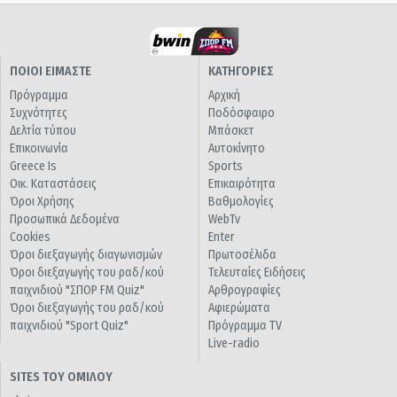
ΠΟΙΟΙ ΕΙΜΑΣΤΕ
ΚΑΤΗΓΟΡΙΕΣ
Πρόγραμμα
Αρχική
Συχνότητες
Ποδόσφαιρο
Δελτία τύπου
Μπάσκετ
Επικοινωνία
Αυτοκίνητο
Greece Is
Sports
Οικ. Καταστάσεις
Επικαιρότητα
Όροι Χρήσης
Βαθμολογίες
Προσωπικά Δεδομένα
WebTv
Cookies
Enter
Όροι διεξαγωγής διαγωνισμών
Πρωτοσέλιδα
Όροι διεξαγωγής του ραδ/κού
Τελευταίες Ειδήσεις
παιχνιδιού "ΣΠΟΡ FM Quiz"
Αρθρογραφίες
Όροι διεξαγωγής του ραδ/κού
Αφιερώματα
παιχνιδιού "Sport Quiz"
Πρόγραμμα TV
Live-radio
SITES ΤΟΥ ΟΜΙΛΟΥ