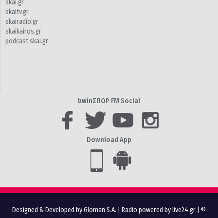
skai.gr
skaitv.gr
skairadio.gr
skaikairos.gr
podcast.skai.gr
bwinΣΠΟΡ FM Social
Download App
Designed & Developed by Gloman S.A.
|
Radio powered by live24.gr
| ©