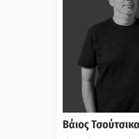
Βάιος Τσούτσικα