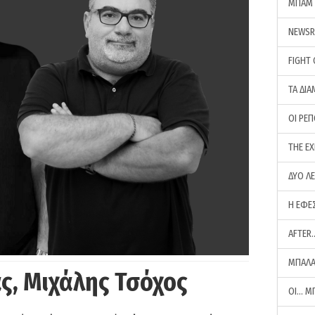
ΜΠΑΜ 
NEWS
FIGHT
ΤΑ ΔΙΑ
ΟΙ ΡΕ
THE E
ΔΥΟ Λ
Η ΕΦΕ
AFTER
ΜΠΑΛΑ
ς, Μιχάλης Τσόχος
ΟΙ… Μ