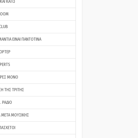
ΚΑΙ ΚΑΤΩ
ROOM
 CLUB
ΜΑΝΤΙΑ ΕΙΝΑΙ ΠΑΝΤΟΤΙΝΑ
ΠΟΡΤΕΡ
XPERTS
ΕΡΕΣ ΜΟΝΟ
ΣΗ ΤΗΣ ΤΡΙΤΗΣ
… ΡΑΔΙΟ
 ΜΕΤΑ ΜΟΥΣΙΚΗΣ
ΠΑΣΧΕΤΟΙ