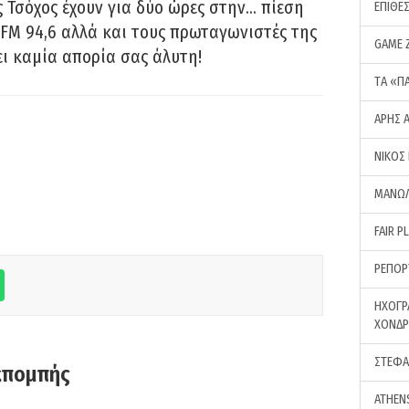
 Τσόχος έχουν για δύο ώρες στην… πίεση
ΕΠΙΘΕ
FM 94,6 αλλά και τους πρωταγωνιστές της
GAME 
ει καμία απορία σας άλυτη!
ΤA «Π
ΑΡΗΣ 
ΝΙΚΟΣ
ΜΑΝΩΛ
FAIR P
ΡΕΠΟΡ
ΗΧΟΓΡ
ΧΟΝΔ
ΣΤΕΦΑ
κπομπής
ATHEN