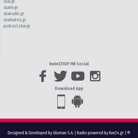
skai.gr
skaitv.gr
skairadio.gr
skaikairos.gr
podcast.skai.gr
bwinΣΠΟΡ FM Social
Download App
Designed & Developed by Gloman S.A.
|
Radio powered by live24.gr
| ©