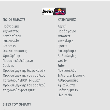
ΠΟΙΟΙ ΕΙΜΑΣΤΕ
ΚΑΤΗΓΟΡΙΕΣ
Πρόγραμμα
Αρχική
Συχνότητες
Ποδόσφαιρο
Δελτία τύπου
Μπάσκετ
Επικοινωνία
Αυτοκίνητο
Greece Is
Sports
Οικ. Καταστάσεις
Επικαιρότητα
Όροι Χρήσης
Βαθμολογίες
Προσωπικά Δεδομένα
WebTv
Cookies
Enter
Όροι διεξαγωγής διαγωνισμών
Πρωτοσέλιδα
Όροι διεξαγωγής του ραδ/κού
Τελευταίες Ειδήσεις
παιχνιδιού "ΣΠΟΡ FM Quiz"
Αρθρογραφίες
Όροι διεξαγωγής του ραδ/κού
Αφιερώματα
παιχνιδιού "Sport Quiz"
Πρόγραμμα TV
Live-radio
SITES ΤΟΥ ΟΜΙΛΟΥ