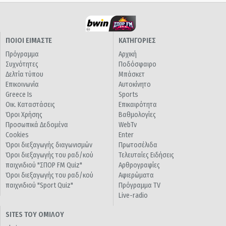
ΠΟΙΟΙ ΕΙΜΑΣΤΕ
ΚΑΤΗΓΟΡΙΕΣ
Πρόγραμμα
Αρχική
Συχνότητες
Ποδόσφαιρο
Δελτία τύπου
Μπάσκετ
Επικοινωνία
Αυτοκίνητο
Greece Is
Sports
Οικ. Καταστάσεις
Επικαιρότητα
Όροι Χρήσης
Βαθμολογίες
Προσωπικά Δεδομένα
WebTv
Cookies
Enter
Όροι διεξαγωγής διαγωνισμών
Πρωτοσέλιδα
Όροι διεξαγωγής του ραδ/κού
Τελευταίες Ειδήσεις
παιχνιδιού "ΣΠΟΡ FM Quiz"
Αρθρογραφίες
Όροι διεξαγωγής του ραδ/κού
Αφιερώματα
παιχνιδιού "Sport Quiz"
Πρόγραμμα TV
Live-radio
SITES ΤΟΥ ΟΜΙΛΟΥ