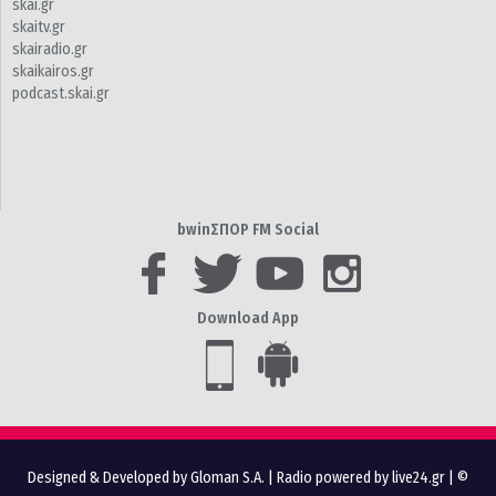
skai.gr
skaitv.gr
skairadio.gr
skaikairos.gr
podcast.skai.gr
bwinΣΠΟΡ FM Social
Download App
Designed & Developed by Gloman S.A.
|
Radio powered by live24.gr
| ©