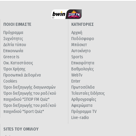
ΠΟΙΟΙ ΕΙΜΑΣΤΕ
ΚΑΤΗΓΟΡΙΕΣ
Πρόγραμμα
Αρχική
Συχνότητες
Ποδόσφαιρο
Δελτία τύπου
Μπάσκετ
Επικοινωνία
Αυτοκίνητο
Greece Is
Sports
Οικ. Καταστάσεις
Επικαιρότητα
Όροι Χρήσης
Βαθμολογίες
Προσωπικά Δεδομένα
WebTv
Cookies
Enter
Όροι διεξαγωγής διαγωνισμών
Πρωτοσέλιδα
Όροι διεξαγωγής του ραδ/κού
Τελευταίες Ειδήσεις
παιχνιδιού "ΣΠΟΡ FM Quiz"
Αρθρογραφίες
Όροι διεξαγωγής του ραδ/κού
Αφιερώματα
παιχνιδιού "Sport Quiz"
Πρόγραμμα TV
Live-radio
SITES ΤΟΥ ΟΜΙΛΟΥ