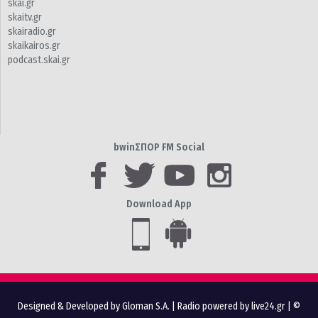
skai.gr
skaitv.gr
skairadio.gr
skaikairos.gr
podcast.skai.gr
bwinΣΠΟΡ FM Social
Download App
Designed & Developed by Gloman S.A.
|
Radio powered by live24.gr
| ©