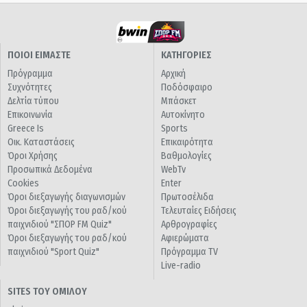
ΠΟΙΟΙ ΕΙΜΑΣΤΕ
ΚΑΤΗΓΟΡΙΕΣ
Πρόγραμμα
Αρχική
Συχνότητες
Ποδόσφαιρο
Δελτία τύπου
Μπάσκετ
Επικοινωνία
Αυτοκίνητο
Greece Is
Sports
Οικ. Καταστάσεις
Επικαιρότητα
Όροι Χρήσης
Βαθμολογίες
Προσωπικά Δεδομένα
WebTv
Cookies
Enter
Όροι διεξαγωγής διαγωνισμών
Πρωτοσέλιδα
Όροι διεξαγωγής του ραδ/κού
Τελευταίες Ειδήσεις
παιχνιδιού "ΣΠΟΡ FM Quiz"
Αρθρογραφίες
Όροι διεξαγωγής του ραδ/κού
Αφιερώματα
παιχνιδιού "Sport Quiz"
Πρόγραμμα TV
Live-radio
SITES ΤΟΥ ΟΜΙΛΟΥ