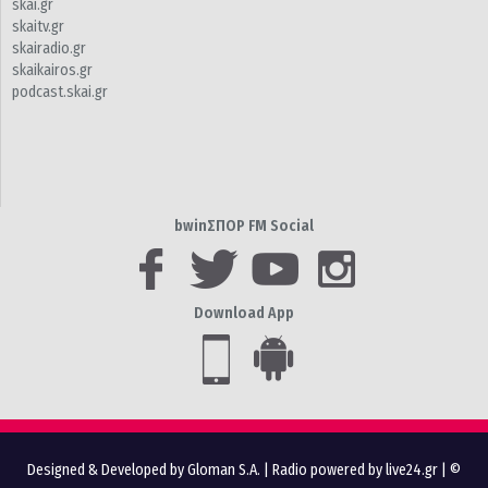
skai.gr
skaitv.gr
skairadio.gr
skaikairos.gr
podcast.skai.gr
bwinΣΠΟΡ FM Social
Download App
Designed & Developed by Gloman S.A.
|
Radio powered by live24.gr
| ©