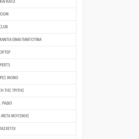
ΚΑΙ ΚΑΤΩ
ROOM
 CLUB
ΜΑΝΤΙΑ ΕΙΝΑΙ ΠΑΝΤΟΤΙΝΑ
ΠΟΡΤΕΡ
XPERTS
ΕΡΕΣ ΜΟΝΟ
ΣΗ ΤΗΣ ΤΡΙΤΗΣ
… ΡΑΔΙΟ
 ΜΕΤΑ ΜΟΥΣΙΚΗΣ
ΠΑΣΧΕΤΟΙ