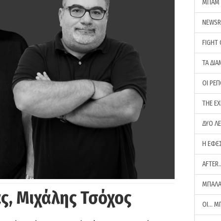
ΜΠΑΜ 
NEWS
FIGHT
ΤΑ ΔΙΑ
ΟΙ ΡΕ
THE E
ΔΥΟ Λ
Η ΕΦΕ
AFTER
ΜΠΑΛΑ
ς, Μιχάλης Τσόχος
ΟΙ… Μ