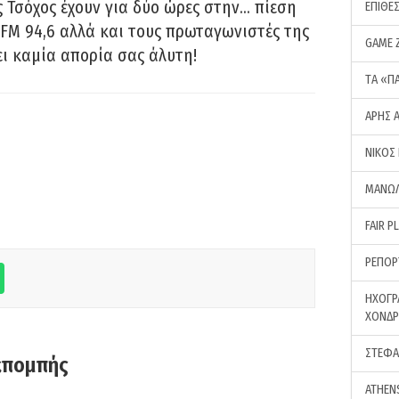
 Τσόχος έχουν για δύο ώρες στην… πίεση
ΕΠΙΘΕ
FM 94,6 αλλά και τους πρωταγωνιστές της
GAME 
ει καμία απορία σας άλυτη!
ΤA «Π
ΑΡΗΣ 
ΝΙΚΟΣ
ΜΑΝΩΛ
FAIR P
ΡΕΠΟΡ
ΗΧΟΓΡ
ΧΟΝΔ
ΣΤΕΦΑ
κπομπής
ATHEN