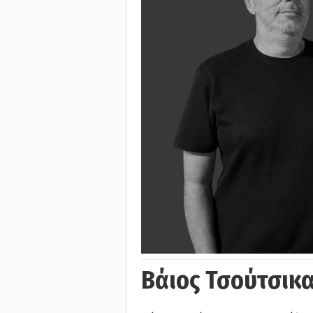
Βάιος Τσούτσικα