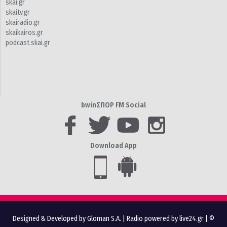
skai.gr
skaitv.gr
skairadio.gr
skaikairos.gr
podcast.skai.gr
bwinΣΠΟΡ FM Social
Download App
Designed & Developed by Gloman S.A.
|
Radio powered by live24.gr
| ©