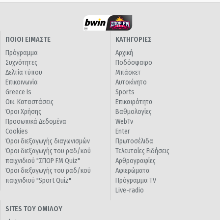
ΠΟΙΟΙ ΕΙΜΑΣΤΕ
ΚΑΤΗΓΟΡΙΕΣ
Πρόγραμμα
Αρχική
Συχνότητες
Ποδόσφαιρο
Δελτία τύπου
Μπάσκετ
Επικοινωνία
Αυτοκίνητο
Greece Is
Sports
Οικ. Καταστάσεις
Επικαιρότητα
Όροι Χρήσης
Βαθμολογίες
Προσωπικά Δεδομένα
WebTv
Cookies
Enter
Όροι διεξαγωγής διαγωνισμών
Πρωτοσέλιδα
Όροι διεξαγωγής του ραδ/κού
Τελευταίες Ειδήσεις
παιχνιδιού "ΣΠΟΡ FM Quiz"
Αρθρογραφίες
Όροι διεξαγωγής του ραδ/κού
Αφιερώματα
παιχνιδιού "Sport Quiz"
Πρόγραμμα TV
Live-radio
SITES ΤΟΥ ΟΜΙΛΟΥ