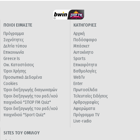
ΠΟΙΟΙ ΕΙΜΑΣΤΕ
ΚΑΤΗΓΟΡΙΕΣ
Πρόγραμμα
Αρχική
Συχνότητες
Ποδόσφαιρο
Δελτία τύπου
Μπάσκετ
Επικοινωνία
Αυτοκίνητο
Greece Is
Sports
Οικ. Καταστάσεις
Επικαιρότητα
Όροι Χρήσης
Βαθμολογίες
Προσωπικά Δεδομένα
WebTv
Cookies
Enter
Όροι διεξαγωγής διαγωνισμών
Πρωτοσέλιδα
Όροι διεξαγωγής του ραδ/κού
Τελευταίες Ειδήσεις
παιχνιδιού "ΣΠΟΡ FM Quiz"
Αρθρογραφίες
Όροι διεξαγωγής του ραδ/κού
Αφιερώματα
παιχνιδιού "Sport Quiz"
Πρόγραμμα TV
Live-radio
SITES ΤΟΥ ΟΜΙΛΟΥ