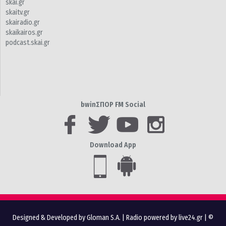
skai.gr
skaitv.gr
skairadio.gr
skaikairos.gr
podcast.skai.gr
bwinΣΠΟΡ FM Social
Download App
Designed & Developed by Gloman S.A.
|
Radio powered by live24.gr
| ©