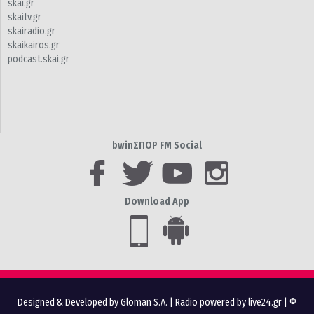
skai.gr
skaitv.gr
skairadio.gr
skaikairos.gr
podcast.skai.gr
bwinΣΠΟΡ FM Social
Download App
Designed & Developed by Gloman S.A.
|
Radio powered by live24.gr
| ©