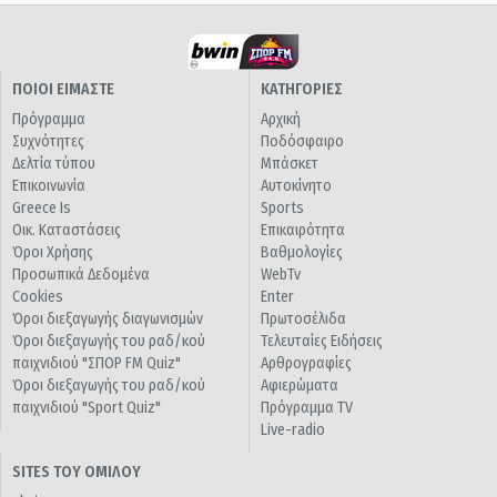
ΠΟΙΟΙ ΕΙΜΑΣΤΕ
ΚΑΤΗΓΟΡΙΕΣ
Πρόγραμμα
Αρχική
Συχνότητες
Ποδόσφαιρο
Δελτία τύπου
Μπάσκετ
Επικοινωνία
Αυτοκίνητο
Greece Is
Sports
Οικ. Καταστάσεις
Επικαιρότητα
Όροι Χρήσης
Βαθμολογίες
Προσωπικά Δεδομένα
WebTv
Cookies
Enter
Όροι διεξαγωγής διαγωνισμών
Πρωτοσέλιδα
Όροι διεξαγωγής του ραδ/κού
Τελευταίες Ειδήσεις
παιχνιδιού "ΣΠΟΡ FM Quiz"
Αρθρογραφίες
Όροι διεξαγωγής του ραδ/κού
Αφιερώματα
παιχνιδιού "Sport Quiz"
Πρόγραμμα TV
Live-radio
SITES ΤΟΥ ΟΜΙΛΟΥ